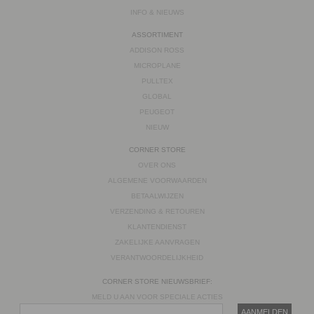
INFO & NIEUWS
ASSORTIMENT
ADDISON ROSS
MICROPLANE
PULLTEX
GLOBAL
PEUGEOT
NIEUW
CORNER STORE
OVER ONS
ALGEMENE VOORWAARDEN
BETAALWIJZEN
VERZENDING & RETOUREN
KLANTENDIENST
ZAKELIJKE AANVRAGEN
VERANTWOORDELIJKHEID
CORNER STORE NIEUWSBRIEF:
MELD U AAN VOOR SPECIALE ACTIES
AANMELDEN