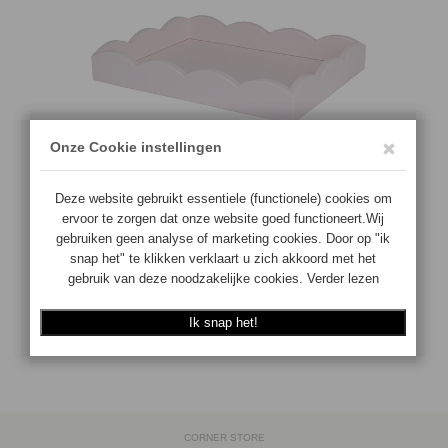
€
89.00
Aantal:
Langere levertijd
TOEVOEGEN
CORNER STORE