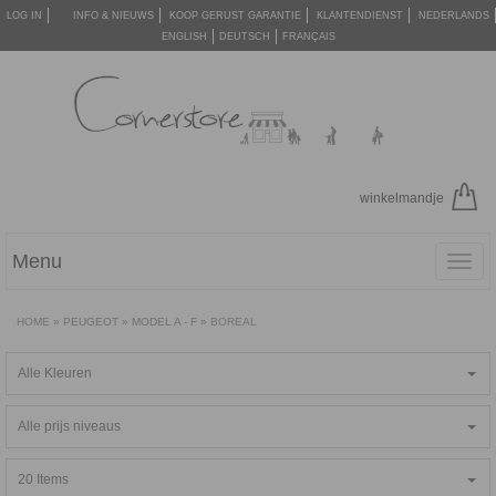
LOG IN
INFO & NIEUWS
KOOP GERUST GARANTIE
KLANTENDIENST
NEDERLANDS
ENGLISH
DEUTSCH
FRANÇAIS
winkelmandje
Menu
Toggl
navig
HOME
»
PEUGEOT
»
MODEL A - F
»
BOREAL
Alle Kleuren
Alle prijs niveaus
20 Items