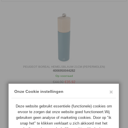
PEUGEOT BOREAL HEMELSBLAUW 21CM (PEPERMOLEN)
4006950044282
Op voorraad
€44.90
€
35.92
BESTEL