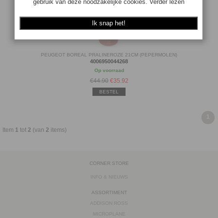
PEUGEOT BOREAL PRALINEROZE 21CM (PEPERMOLEN)
4006950044268
Op voorraad
€44.90
€
35.92
BESTEL
1
Item
1
tot
2
(van
2
items)
CORNER STORE
INFO & NIEUWS
ASSORTIMENT
ADDISON ROSS
MICROPLANE