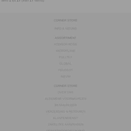
Item
1
tot
17
(van
17
items)
CORNER STORE
INFO & NIEUWS
ASSORTIMENT
ADDISON ROSS
MICROPLANE
PULLTEX
GLOBAL
PEUGEOT
NIEUW
CORNER STORE
OVER ONS
ALGEMENE VOORWAARDEN
BETAALWIJZEN
VERZENDING & RETOUREN
KLANTENDIENST
ZAKELIJKE AANVRAGEN
VERANTWOORDELIJKHEID