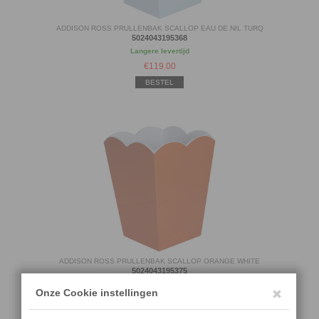
ADDISON ROSS PRULLENBAK SCALLOP EAU DE NIL TURQ
5024043195368
Langere levertijd
€
119.00
BESTEL
ADDISON ROSS PRULLENBAK SCALLOP ORANGE WHITE
5024043195375
Langere levertijd
€
119.00
BESTEL