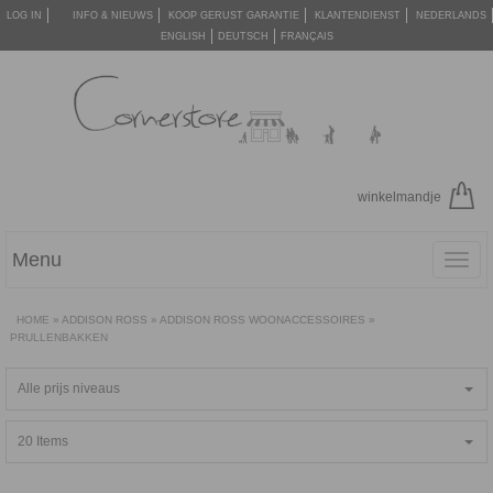
LOG IN
INFO & NIEUWS
KOOP GERUST GARANTIE
KLANTENDIENST
NEDERLANDS
ENGLISH
DEUTSCH
FRANÇAIS
winkelmandje
Menu
Toggl
navig
HOME
»
ADDISON ROSS
»
ADDISON ROSS WOONACCESSOIRES
»
PRULLENBAKKEN
Alle prijs niveaus
20 Items