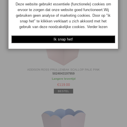
ADDISON ROSS PRULLENBAK SCALLOP PALE PINK
5024043197959
Langere levertijd
€
119.00
BESTEL