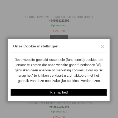
GLOBAL G2111 MESSENSET 3 DLG (G2 /GS1 /GS11)
4943691211392
Op voorraad
€
269.50
BESTEL
GLOBAL G257 MESSENSET 3 DLG (G2 /GS5 /GS7)
4943691257246
Op voorraad
€
267.50