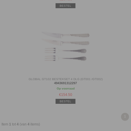
BESTEL
GLOBAL GT102 BESTEKSET 4 DLG (GT001 /GT002)
4943691312297
Op voorraad
€
154.50
BESTEL
1
Item
1
tot
4
(van
4
items)