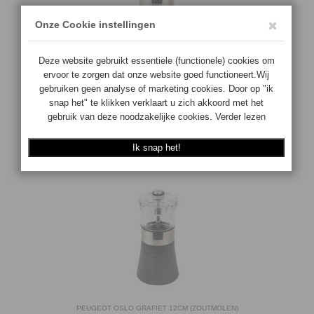
PEUGEOT OSLO 14 CM (PEPERMOLEN)
4006950034559
Op voorraad
€37.90
€
30.32
BESTEL
PEUGEOT OSLO GRAFIET 12CM (ZOUTMOLEN)