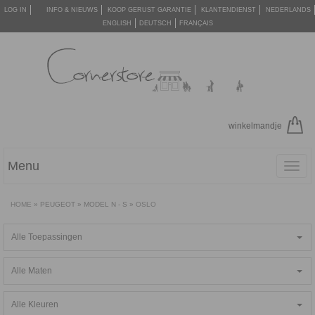
LOG IN
INFO & NIEUWS
KOOP GERUST GARANTIE
KLANTENDIENST
NEDERLANDS
ENGLISH
DEUTSCH
FRANÇAIS
winkelmandje
Menu
Toggl
navig
HOME
»
PEUGEOT
»
MODEL N - S
»
OSLO
Alle Toepassingen
Alle Maten
Alle Kleuren