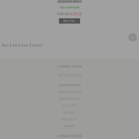
4006950039653
Op voorraad
€36.90
€
29.52
BESTEL
1
Item
1
tot
3
(van
3
items)
CORNER STORE
INFO & NIEUWS
ASSORTIMENT
ADDISON ROSS
MICROPLANE
PULLTEX
GLOBAL
PEUGEOT
NIEUW
CORNER STORE