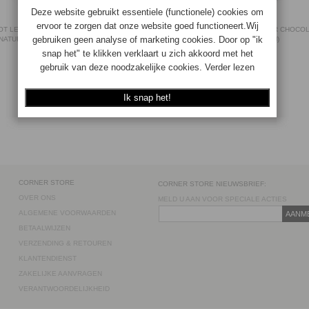
T LE MOULIN D'OLIVIER ROELLINGER
PEUGEOT OLIVIER ROELLINGER CHOCOL
NATUREL 13CM (PEPERMOLEN)
CM (PEPERMOLEN)
4006950043407
4006950025601
Op voorraad
Op voorraad
€84.90
€
67.92
€84.90
€
67.92
BESTEL
BESTEL
CORNER STORE
CORNER STORE NIEUWSBRIEF:
OVER ONS
MELD U AAN VOOR SPECIALE ACTIES
ALGEMENE VOORWAARDEN
AANM
BETAALWIJZEN
VERZENDING & RETOUREN
KLANTENDIENST
ZAKELIJKE AANVRAGEN
VERANTWOORDELIJKHEID