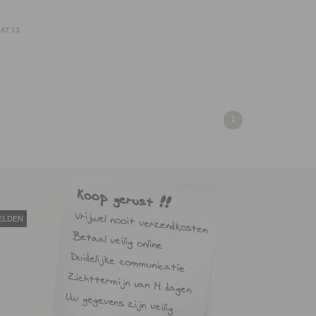
AT 13
1
ELDEN