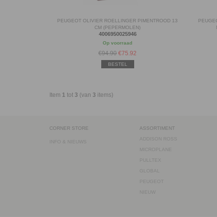
PEUGEOT OLIVIER ROELLINGER PIMENTROOD 13
PEUGEO
CM (PEPERMOLEN)
4006950025946
Op voorraad
€94.90
€
75.92
BESTEL
Item
1
tot
3
(van
3
items)
CORNER STORE
ASSORTIMENT
ADDISON ROSS
INFO & NIEUWS
MICROPLANE
PULLTEX
GLOBAL
PEUGEOT
NIEUW