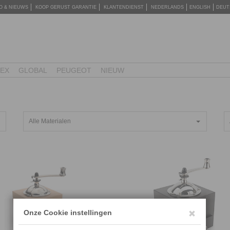
O & NIEUWS
KOOP GERUST GARANTIE
KLANTENDIENST
NEDERLANDS
ENGLISH
DEUT
TEX
GLOBAL
PEUGEOT
NIEUW
Alle Materialen