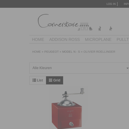
LOG IN
INF
HOME
ADDISON ROSS
MICROPLANE
PULL
HOME
»
PEUGEOT
»
MODEL N - S
»
OLIVIER ROELLINGER
Alle Kleuren
List
Grid