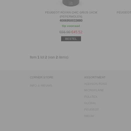
PEUGEOT ROYAN CHIC GRIJS 14CM
PEUGEOT
(PEPERMOLEN)
4006950033880
Op voorraad
€56.90
€
45.52
BESTEL
Item
1
tot
2
(van
2
items)
CORNER STORE
ASSORTIMENT
ADDISON ROSS
INFO & NIEUWS
MICROPLANE
PULLTEX
GLOBAL
PEUGEOT
NIEUW