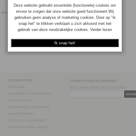
 ROYAN CHIC GRIJS 14CM (ZOUTMOLEN)
4006950033897
Op voorraad
€56.90
€
45.52
BESTEL
CORNER STORE
CORNER STORE NIEUWSBRIEF:
OVER ONS
MELD U AAN VOOR SPECIALE ACTIES
ALGEMENE VOORWAARDEN
AANM
BETAALWIJZEN
VERZENDING & RETOUREN
KLANTENDIENST
ZAKELIJKE AANVRAGEN
VERANTWOORDELIJKHEID