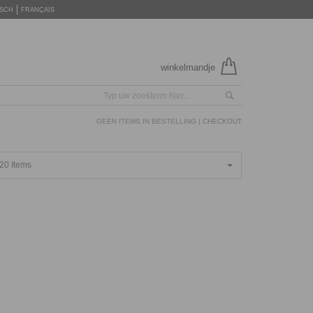
SCH
FRANÇAIS
winkelmandje
GEEN ITEMS IN BESTELLING |
CHECKOUT
20 Items