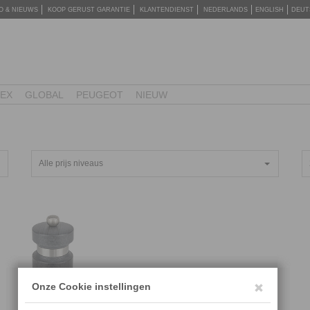
O & NIEUWS
KOOP GERUST GARANTIE
KLANTENDIENST
NEDERLANDS
ENGLISH
DEUT
TEX
GLOBAL
PEUGEOT
NIEUW
Alle prijs niveaus