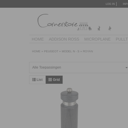
LOG IN
INF
HOME
ADDISON ROSS
MICROPLANE
PULL
HOME
»
PEUGEOT
»
MODEL N - S
»
ROYAN
Alle Toepassingen
List
Grid