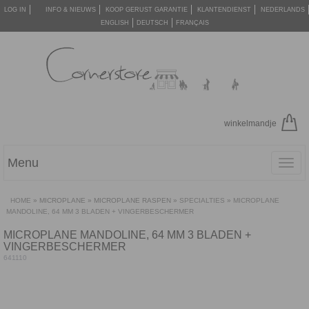
LOG IN
INFO & NIEUWS
KOOP GERUST GARANTIE
KLANTENDIENST
NEDERLANDS
ENGLISH
DEUTSCH
FRANÇAIS
winkelmandje
Menu
Toggl
navig
HOME
»
MICROPLANE
»
MICROPLANE RASPEN
»
SPECIALTIES
»
MICROPLANE
MANDOLINE, 64 MM 3 BLADEN + VINGERBESCHERMER
MICROPLANE MANDOLINE, 64 MM 3 BLADEN +
VINGERBESCHERMER
641110