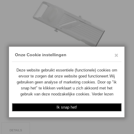
€
69.00
Aantal:
Op voorraad
TOEVOEGEN
DETAILS