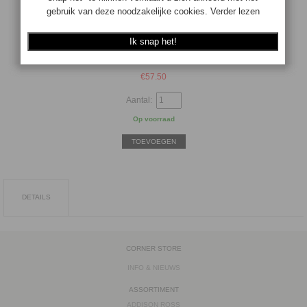
aardappel.
Gebruiksadvies rasp extra grof: appel, boter, koolsoorten, harde
kaassoorten, wortelen, zachte kaassoorten, uien en aardappel.
Gebruiksadvies schaaf: plakjes van diverse groentes en fruit.
€
57.50
Aantal:
Op voorraad
TOEVOEGEN
DETAILS
CORNER STORE
INFO & NIEUWS
ASSORTIMENT
ADDISON ROSS