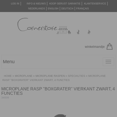
LOG IN
INFO & NIEUWS
KOOP GERUST GARANTIE
KLANTENSERVICE
NEDERLANDS
ENGLISH
DEUTSCH
FRANÇAIS
winkelmandje
Menu
Toggl
navig
HOME
»
MICROPLANE
»
MICROPLANE RASPEN
»
SPECIALTIES
»
MICROPLANE
RASP "BOXGRATER" VIERKANT ZWART, 4 FUNCTIES
MICROPLANE RASP "BOXGRATER" VIERKANT ZWART, 4
FUNCTIES
34006