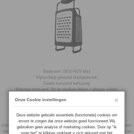
Staalsoort: 18/10 RVS blad.
Vlijmscherp gelaserd bladoppervlak.
Zwarte kunststof behuizing.
Blokrasp extra grof, fijn en medium ribbon + plakjes snijder.
Ergonomisch handvat.
Rubber voet om wegglijden te voorkomen.
Vaatwasmachine bestendig.
Gebruiksadvies rasp fijn: harde kaassoorten, chocolade, kaneel,
citrusvruchten, knoflook, gember, noten, uien en pepers.
Gebruiksadvies rasp medium: appel, boter, koolsoorten, harde kaassoorten,
wortelen, zachte kaassoorten, chocolade, knoflook, noten, uien, pepers en