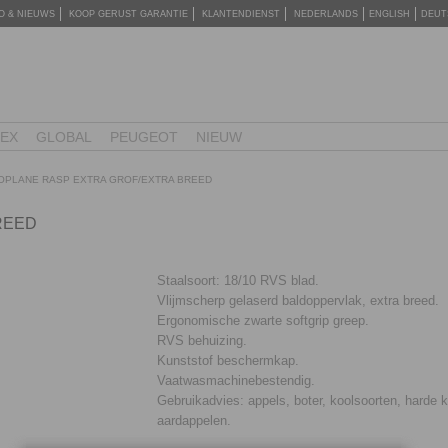
O & NIEUWS
KOOP GERUST GARANTIE
KLANTENDIENST
NEDERLANDS
ENGLISH
DEUT
TEX
GLOBAL
PEUGEOT
NIEUW
OPLANE RASP EXTRA GROF/EXTRA BREED
REED
Staalsoort: 18/10 RVS blad.
Vlijmscherp gelaserd baldoppervlak, extra breed.
Ergonomische zwarte softgrip greep.
RVS behuizing.
Kunststof beschermkap.
Vaatwasmachinebestendig.
Gebruikadvies: appels, boter, koolsoorten, harde 
aardappelen.