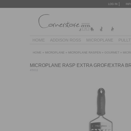
LOG IN
INF
HOME
ADDISON ROSS
MICROPLANE
PULL
HOME
»
MICROPLANE
»
MICROPLANE RASPEN
»
GOURMET
»
MICR
MICROPLANE RASP EXTRA GROF/EXTRA B
45011