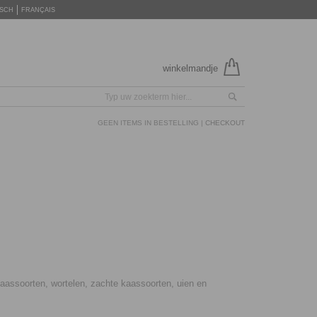
SCH
FRANÇAIS
winkelmandje
GEEN ITEMS IN BESTELLING |
CHECKOUT
kaassoorten, wortelen, zachte kaassoorten, uien en