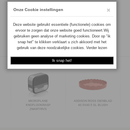
€
34.50
Aantal:
Op voorraad
TOEVOEGEN
S
MICROPLANE
ADDISON ROSS DIENBLAD
KNOFLOOKRASP
40.5X40.5 SL BLUSH
ZWART/RVS