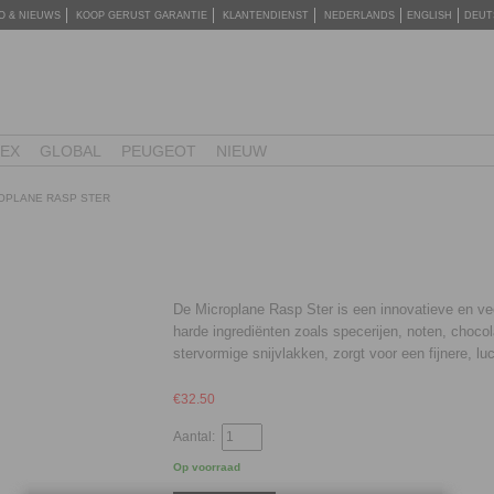
O & NIEUWS
KOOP GERUST GARANTIE
KLANTENDIENST
NEDERLANDS
ENGLISH
DEUT
TEX
GLOBAL
PEUGEOT
NIEUW
OPLANE RASP STER
De Microplane Rasp Ster is een innovatieve en vee
harde ingrediënten zoals specerijen, noten, choc
stervormige snijvlakken, zorgt voor een fijnere, lu
€
32.50
Aantal:
Op voorraad