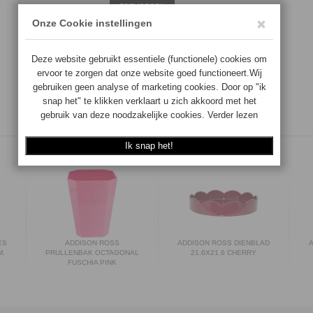
TOEVOEGEN
ES
ADDISON ROSS
ADDISON ROSS DIENBLAD
M.
PRULLENBAK OCTAGONAL
21.6X21.6 CHERRY
FUSCHIA PINK