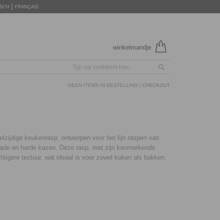
SCH
FRANÇAIS
winkelmandje
GEEN ITEMS IN BESTELLING |
CHECKOUT
lzijdige keukenrasp, ontworpen voor het fijn raspen van
olade en harde kazen. Deze rasp, met zijn kenmerkende
chtigere textuur, wat ideaal is voor zowel koken als bakken.