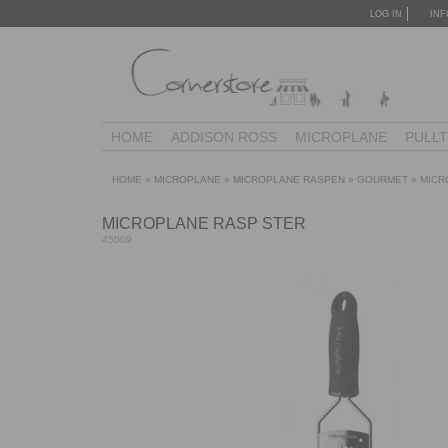
LOG IN
INF
HOME
ADDISON ROSS
MICROPLANE
PULL
HOME
»
MICROPLANE
»
MICROPLANE RASPEN
»
GOURMET
»
MICR
MICROPLANE RASP STER
45009